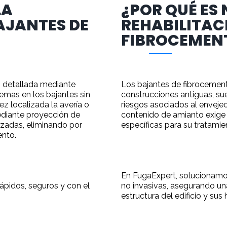
LA
¿POR QUÉ ES 
AJANTES DE
REHABILITAC
FIBROCEMEN
 detallada mediante
Los bajantes de fibrocement
lemas en los bajantes sin
construcciones antiguas, sue
ez localizada la avería o
riesgos asociados al enveje
ediante proyección de
contenido de amianto exige
izadas, eliminando por
específicas para su tratamie
ento.
En FugaExpert, solucionamo
ápidos, seguros y con el
no invasivas, asegurando una
estructura del edificio y sus 