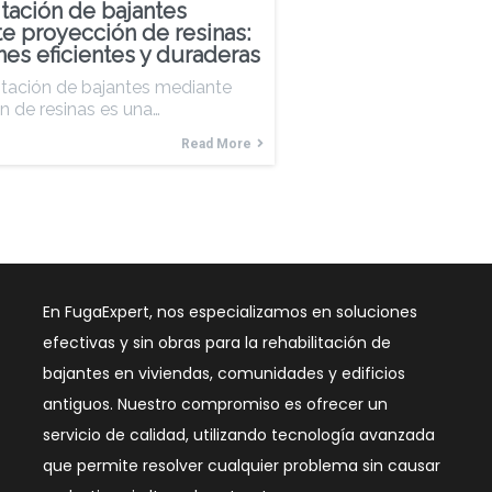
itación de bajantes
e proyección de resinas:
nes eficientes y duraderas
litación de bajantes mediante
n de resinas es una…
Read More
En FugaExpert, nos especializamos en soluciones
efectivas y sin obras para la rehabilitación de
bajantes en viviendas, comunidades y edificios
antiguos. Nuestro compromiso es ofrecer un
servicio de calidad, utilizando tecnología avanzada
que permite resolver cualquier problema sin causar