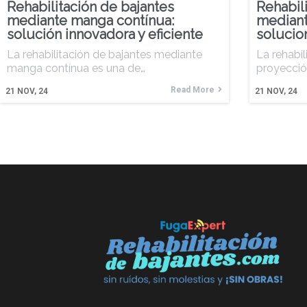
Rehabilitación de bajantes
Rehabil
mediante manga contínua:
mediant
solución innovadora y eficiente
solucio
La rehabilitación de bajantes mediante
La rehabi
manga contínua es una de…
proyecció
Read More
21
NOV, 24
21
NOV, 24